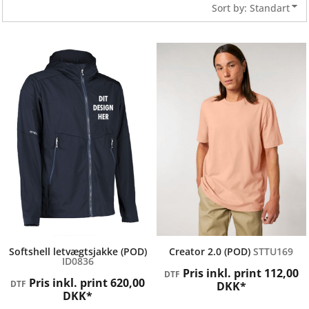
Sort by: Standart
ID Identity
STANLEY / STELLA
Softshell letvægtsjakke (POD)
Creator 2.0 (POD)
STTU169
ID0836
Pris inkl. print
112,00
DTF
Pris inkl. print
620,00
DTF
DKK
*
DKK
*