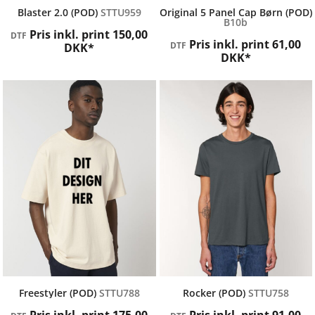
Blaster 2.0 (POD)
STTU959
Original 5 Panel Cap Børn (POD)
B10b
Pris inkl. print
150,00
DTF
Pris inkl. print
61,00
DTF
DKK
*
DKK
*
STANLEY / STELLA
STANLEY / STELLA
Freestyler (POD)
STTU788
Rocker (POD)
STTU758