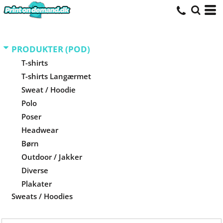
Standart
Price: Lowest First
Price: Highest First
PRODUKTER (POD)
Date Added
T-shirts
T-shirts Langærmet
Sweat / Hoodie
Polo
Poser
Headwear
Børn
Outdoor / Jakker
Diverse
Plakater
Sweats / Hoodies