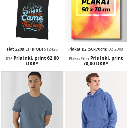
Label Free
Nemprint
Flat 220g LH (POD)
ST2426
Plakat B2 (50x70cm)
B2 200g
Pris inkl. print
62,00
Pris inkl. print
DTF
Plakat Print
DKK
*
70,00
DKK
*