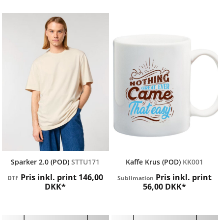
STANLEY / STELLA
ShirtDesign.dk
Sparker 2.0 (POD)
STTU171
Kaffe Krus (POD)
KK001
Pris inkl. print
146,00
Pris inkl. print
DTF
Sublimation
DKK
*
56,00
DKK
*