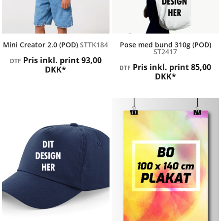
STANLEY / STELLA
Label Free
Mini Creator 2.0 (POD)
STTK184
Pose med bund 310g (POD)
ST2417
Pris inkl. print
93,00
DTF
Pris inkl. print
85,00
DTF
DKK
*
DKK
*