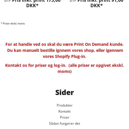
Pris inkl. print
175,00
Pris inkl. print
91,00
DTF
DTF
DKK
*
DKK
*
* Priser ekskl. moms
For at handle ved os skal du være Print On Demand kunde.
Du kan manuelt bestille ignnem vores shop, eller igennem
vores Shopify Plug-in.
Kontakt os for priser og log-in.
(alle priser er opgivet ekskl.
moms)
Sider
Produkter
Kontakt
Priser
Sådan fungerer det