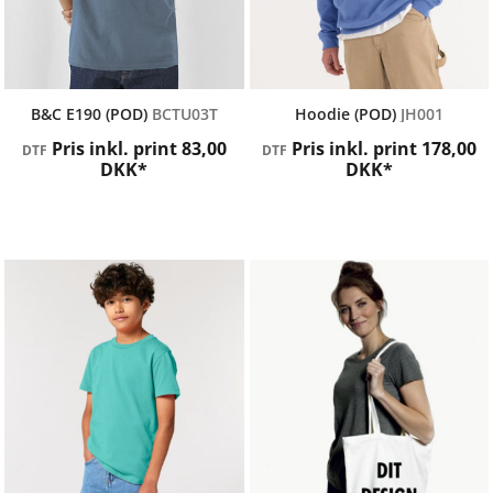
B&C Collection
AWDis Just Hoods
B&C E190 (POD)
BCTU03T
Hoodie (POD)
JH001
Pris inkl. print
83,00
Pris inkl. print
178,00
DTF
DTF
DKK
*
DKK
*