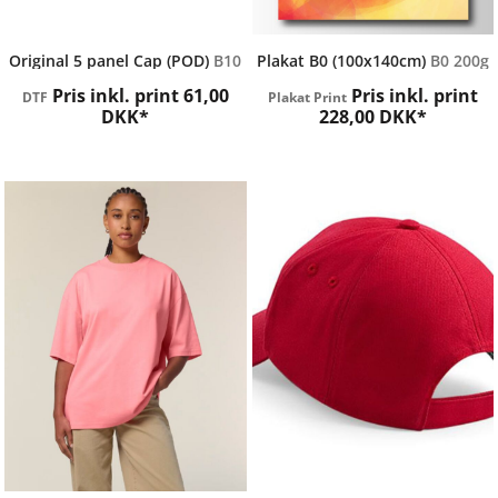
Beechfield
Nemprint
Original 5 panel Cap (POD)
B10
Plakat B0 (100x140cm)
B0 200g
Pris inkl. print
61,00
Pris inkl. print
DTF
Plakat Print
DKK
*
228,00
DKK
*
STANLEY / STELLA
Beechfield