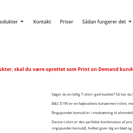
rodukter
Kontakt
Priser
Sådan fungerer det
ukter, skal du være oprettet som Print on Demand kunde.
Søger du en billig T-shirt i god kvalitet? Så har du
B&C E190 er en højkvalitets kortærmet t-shirt, med
Ringspundet bomuld er i modsætning til alminde
Denne t-shirt er den perfekte kombination af pri
ringspundet bomuld), hvilket giver dig en blød og