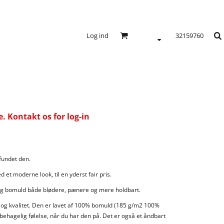
Log ind
32159760
 Kontakt os for log-in
 fundet den.
 et moderne look, til en yderst fair pris.
lig bomuld både blødere, pænere og mere holdbart.
s og kvalitet. Den er lavet af 100% bomuld (185 g/m2 100%
 behagelig følelse, når du har den på. Det er også et åndbart