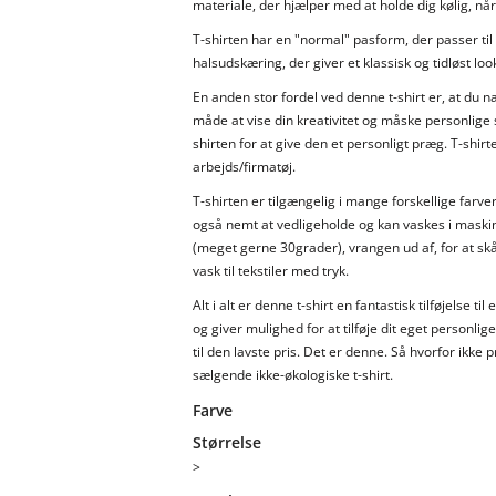
materiale, der hjælper med at holde dig kølig, nå
T-shirten har en "normal" pasform, der passer til
halsudskæring, der giver et klassisk og tidløst lo
En anden stor fordel ved denne t-shirt er, at du na
måde at vise din kreativitet og måske personlige st
shirten for at give den et personligt præg. T-shirte
arbejds/firmatøj.
T-shirten er tilgængelig i mange forskellige farver
også nemt at vedligeholde og kan vaskes i maskine
(meget gerne 30grader), vrangen ud af, for at skå
vask til tekstiler med tryk.
Alt i alt er denne t-shirt en fantastisk tilføjelse t
og giver mulighed for at tilføje dit eget personlige
til den lavste pris. Det er denne. Så hvorfor ikk
sælgende ikke-økologiske t-shirt.
Farve
Størrelse
>