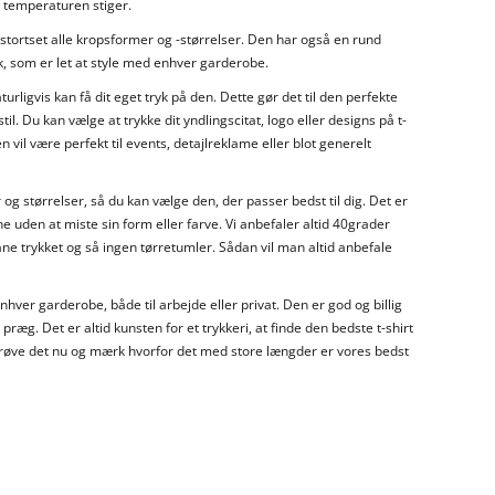
r temperaturen stiger.
 stortset alle kropsformer og -størrelser. Den har også en rund
ok, som er let at style med enhver garderobe.
turligvis kan få dit eget tryk på den. Dette gør det til den perfekte
il. Du kan vælge at trykke dit yndlingscitat, logo eller designs på t-
n vil være perfekt til events, detajlreklame eller blot generelt
 og størrelser, så du kan vælge den, der passer bedst til dig. Det er
 uden at miste sin form eller farve. Vi anbefaler altid 40grader
ne trykket og så ingen tørretumler. Sådan vil man altid anbefale
il enhver garderobe, både til arbejde eller privat. Den er god og billig
 præg. Det er altid kunsten for et trykkeri, at finde den bedste t-shirt
e prøve det nu og mærk hvorfor det med store længder er vores bedst