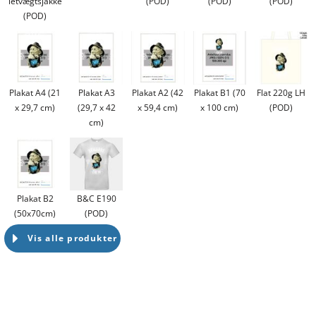
letvægtsjakke
(POD)
(POD)
(POD)
(POD)
Plakat A4 (21
Plakat A3
Plakat A2 (42
Plakat B1 (70
Flat 220g LH
x 29,7 cm)
(29,7 x 42
x 59,4 cm)
x 100 cm)
(POD)
cm)
Plakat B2
B&C E190
(50x70cm)
(POD)
Vis alle produkter