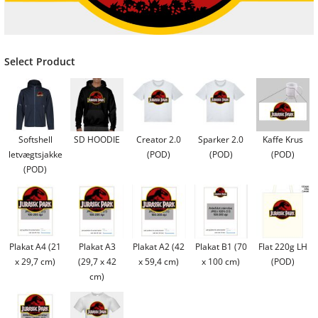
Select Product
Softshell
SD HOODIE
Creator 2.0
Sparker 2.0
Kaffe Krus
letvægtsjakke
(POD)
(POD)
(POD)
(POD)
Plakat A4 (21
Plakat A3
Plakat A2 (42
Plakat B1 (70
Flat 220g LH
x 29,7 cm)
(29,7 x 42
x 59,4 cm)
x 100 cm)
(POD)
cm)