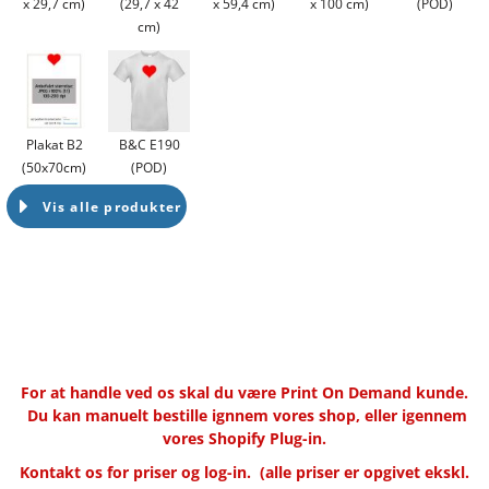
x 29,7 cm)
(29,7 x 42
x 59,4 cm)
x 100 cm)
(POD)
cm)
Plakat B2
B&C E190
(50x70cm)
(POD)
Vis alle produkter
For at handle ved os skal du være Print On Demand kunde.
Du kan manuelt bestille ignnem vores shop, eller igennem
vores Shopify Plug-in.
Kontakt os for priser og log-in.
(alle priser er opgivet ekskl.