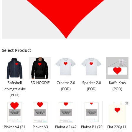
Select Product
Softshell
SD HOODIE
Creator 2.0
Sparker 2.0
Kaffe Krus
letvægtsjakke
(POD)
(POD)
(POD)
(POD)
Plakat A4 (21
Plakat A3
Plakat A2 (42
Plakat B1 (70
Flat 220g LH