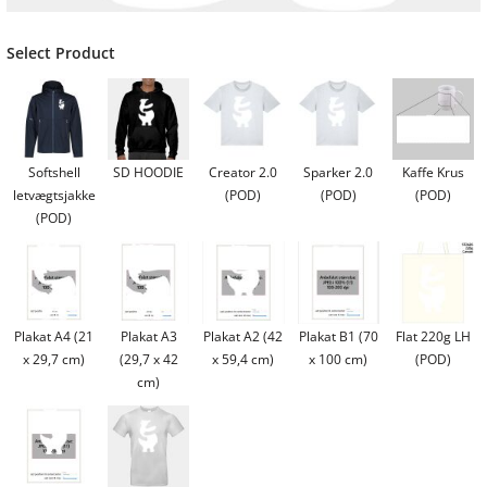
Select Product
Softshell
SD HOODIE
Creator 2.0
Sparker 2.0
Kaffe Krus
letvægtsjakke
(POD)
(POD)
(POD)
(POD)
Plakat A4 (21
Plakat A3
Plakat A2 (42
Plakat B1 (70
Flat 220g LH
x 29,7 cm)
(29,7 x 42
x 59,4 cm)
x 100 cm)
(POD)
cm)