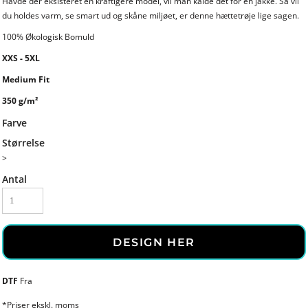
Havde der eksisteret en kraftigere model, vil man kalde det for en jakke. Så vil
du holdes varm, se smart ud og skåne miljøet, er denne hættetrøje lige sagen.
100% Økologisk Bomuld
XXS - 5XL
Medium Fit
350 g/m²
Farve
Størrelse
>
Antal
DESIGN HER
DTF
Fra
*
Priser ekskl. moms