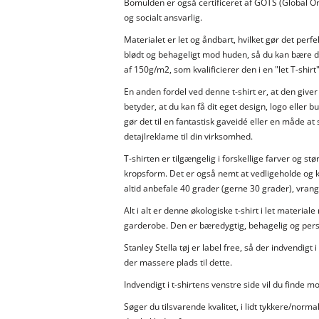
Bomulden er også certificeret af GOTS (Global Or
og socialt ansvarlig.
Materialet er let og åndbart, hvilket gør det perf
blødt og behageligt mod huden, så du kan bære det
af 150g/m2, som kvalificierer den i en "let T-shir
En anden fordel ved denne t-shirt er, at den giver
betyder, at du kan få dit eget design, logo eller b
gør det til en fantastisk gaveidé eller en måde at
detajlreklame til din virksomhed.
T-shirten er tilgængelig i forskellige farver og stø
kropsform. Det er også nemt at vedligeholde og k
altid anbefale 40 grader (gerne 30 grader), vran
Alt i alt er denne økologiske t-shirt i let material
garderobe. Den er bæredygtig, behagelig og personl
Stanley Stella tøj er label free, så der indvendigt
der massere plads til dette.
Indvendigt i t-shirtens venstre side vil du finde 
Søger du tilsvarende kvalitet, i lidt tykkere/norma