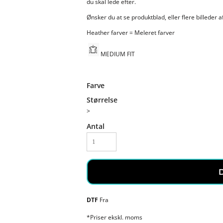
du skal lede efter.
Ønsker du at se produktblad, eller flere billeder af
Heather farver = Meleret farver
MEDIUM FIT
Farve
Størrelse
>
Antal
DTF
Fra
*
Priser ekskl. moms