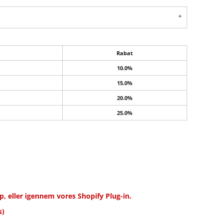
Rabat
10.0%
15.0%
20.0%
25.0%
, eller igennem vores Shopify Plug-in.
s)