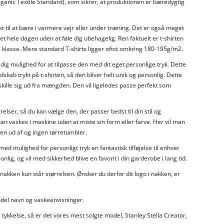
ganic Textile Standard), som sikrer, at produktionen er bæredygtig
ekt til at bære i varmere vejr eller under træning. Det er også meget
 hele dagen uden at føle dig ubehagelig. Ren faktuelt er t-shirten
t" klasse. Mere standard T-shirts ligger oftst omkring 180-195g/m2.
 dig mulighed for at tilpasse den med dit eget personlige tryk. Dette
udskab trykt på t-shirten, så den bliver helt unik og personlig. Dette
 skille sig ud fra mængden. Den vil ligeledes passe perfekt som
rrelser, så du kan vælge den, der passer bedst til din stil og
an vaskes i maskine uden at miste sin form eller farve. Her vil man
gen ud af og ingen tørretumbler.
e med mulighed for personligt tryk en fantastisk tilføjelse til enhver
ig, og vil med sikkerhed blive en favorit i din garderobe i lang tid.
 i nakken kun står størrelsen. Ønsker du derfor dit logo i nakken, er
model navn og vaskeanvisninger.
l tykkelse, så er det vores mest solgte model, Stanley Stella Creator,