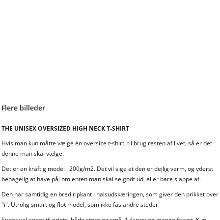
Flere billeder
THE UNISEX OVERSIZED HIGH NECK T-SHIRT
Hvis man kun måtte vælge én oversize t-shirt, til brug resten af livet, så er det
denne man skal vælge.
Det er en kraftig model i 200g/m2. Det vil sige at den er dejlig varm, og yderst
behagelig at have på, om enten man skal se godt ud, eller bare slappe af.
Den har samtidig en bred ripkant i halsudskæringen, som giver den prikket over
"i". Utrolig smart og flot model, som ikke fås andre steder.
Super vel egnet til prints, både store og små, 1-farvet og mange farvet. Kun